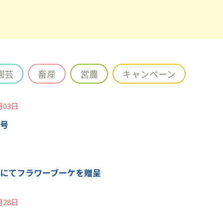
園芸
畜産
営農
キャンペーン
月03日
2号
戦にてフラワーブーケを贈呈
月28日