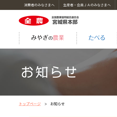
消費者のみなさまへ
生産者・会員ＪＡのみなさまへ
みやぎの農業のトップへ
たべるのトップへ
そだてるのトップへ
くらしのトップへ
お知らせのトップへ
ＪＡ全農みやぎについてのトップへ
畜産
ＪＡタウン
畜産簡易牛舎
事務所一覧
共同購入コンバイン
トップページ
お知らせ
GAPの取り組み