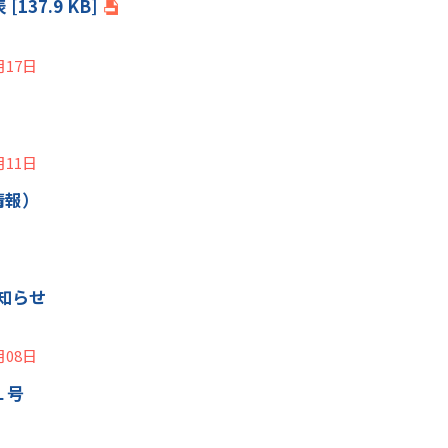
37.9 KB]
月17日
月11日
情報）
お知らせ
月08日
１号