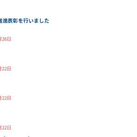
推進表彰を行いました
月26日
月22日
月22日
月22日