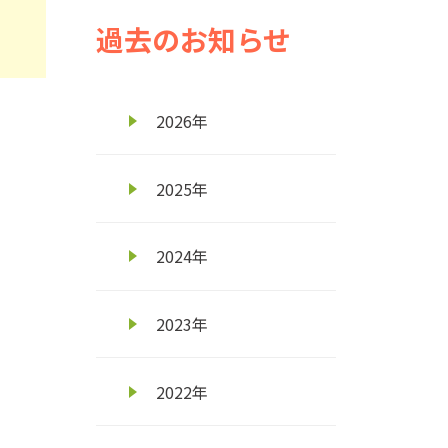
過去のお知らせ
2026年
2025年
お知らせ
米穀
2026年08月03日
令和8年8月 令和８年産 大豆作情報 第2号
2024年
お知らせ
2026年07月29日
2023年
第108回全国高校野球選手権宮城大会決勝戦にてフ
2022年
お知らせ
米穀
2026年07月28日
令和8年7月 令和8年産 稲作情報 第7号