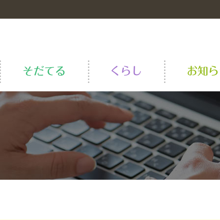
米
おいしい食べ方・豆知識
稲作情報
葬祭
県本部ご案内
ＪＡ全農みやぎのレシピ集
和牛繁殖担い手育成事業
建築工事指名参加要領
中古農機