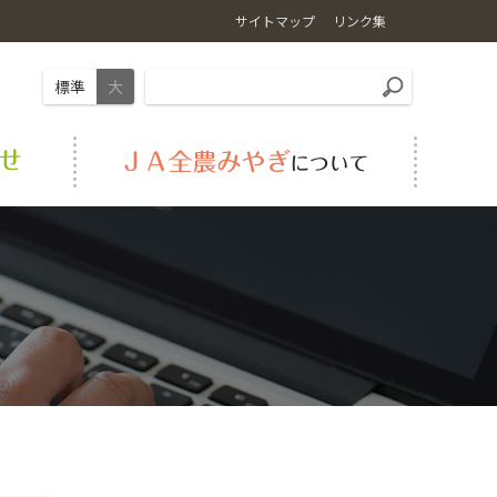
サイトマップ
リンク集
標準
大
園芸
お店で食べる・買う
畜産市場情報
事業案内
安心安全システム
肥料・農薬（省力化・低コスト化の取り組み等）
採用情報
いちご新規就農者研修事業（いちごトレーニングセ
ンター）