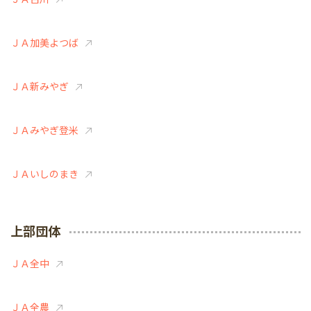
ＪＡ加美よつば
ＪＡ新みやぎ
ＪＡみやぎ登米
ＪＡいしのまき
上部団体
ＪＡ全中
ＪＡ全農