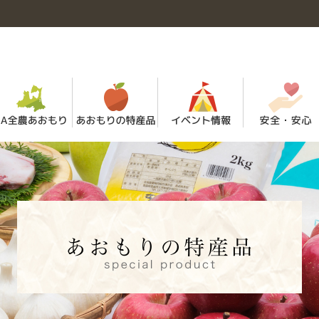
機構図・電話一覧
あおもり米
直売所「アグリショップ青森店」
全農あおもり リクルートサイト
あおもり牛