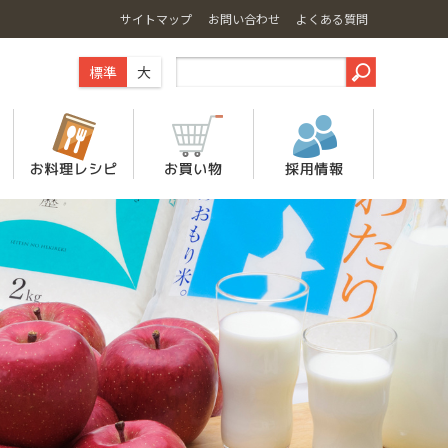
サイトマップ
お問い合わせ
よくある質問
標準
大
サステナビリティ
青森のりんご・果物
産地直送通販ＪＡタウン「ＪＡ全農あおもりショッ
プ」
青森の生乳