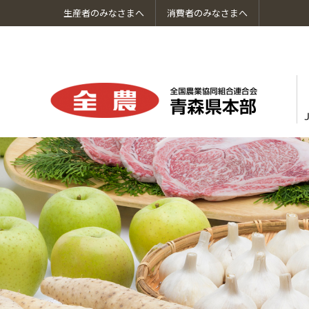
生産者のみなさまへ
消費者のみなさまへ
ＪＡ全農あおもりについてトップへ
あおもりの特産品のトップへ
イベント情報のトップへ
食の安全・安心のトップへ
お料理レシピのトップへ
お買い物のトップへ
採用情報のトップへ
青森のやさい・花き