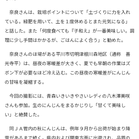
奈良さんは、栽培ポイントについて「土づくりに力を入れ
ている。緑肥を用いて、土を１度休めるとまた元気になる」
と話した。また「何度食べても『子和え』が一番美味しい。調
理に少し手間はかかるが、ごはんによく合う」と勧めた。
奈良さんのほ場がある平川市切明津根川森地区（通称 善
光寺平）は、昼夜の寒暖差が大きく、夏でも早朝の作業はズ
ボン下が必要なほど冷え込む。この昼夜の寒暖差がにんじん
の甘味を凝縮する。
今回の撮影には、青森いきいきやさいレディの八木澤美咲
さんも参加。生のにんじんをまるかじりし「甘くて美味し
い」と絶賛した。
同ＪＡ管内の秋にんじんは、例年９月から出荷が始まり降
雪があるまで続く。県内および関東方面に出荷され、品質の