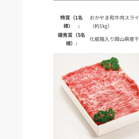
特賞（1名
おかやま和牛肉スライ
様）
:
（約1㎏）
優秀賞（5名
化粧箱入り岡山県産千
様）
: