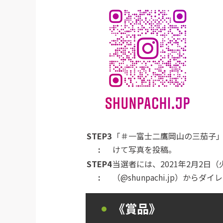
STEP3
「＃一富士二鷹岡山の三茄子」のハ
:
けて写真を投稿。
STEP4
当選者には、2021年2月2日
:
（@shunpachi.jp）か
《賞品》