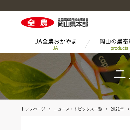
岡山の農畜産物のトップへ
総合家畜市場のトップへ
ＪＡ全農おかやまのトップへ
畜産
月刊「果樹」
トップページ
ニュース・トピックス一覧
2021年