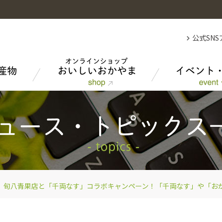
公式SN
果物
総合家畜市場のご紹介
事業紹介
米
所在地・連絡先
旬八青果店と「千両なす」コラボキャンペーン！「千両なす」や「お