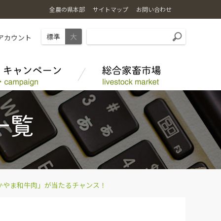
全農の県本部
サイトマップ
お問い合わせ
標準
大
Sアカウント
野菜
採用情報
花
かやま和牛肉」が当たるチャンス！