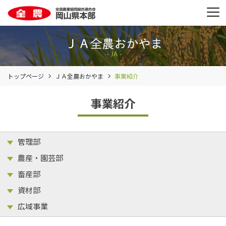
トップページ
ＪＡ全農おかやま
事業紹介
事業紹介
管理部
農産・園芸部
畜産部
資材部
広域事業