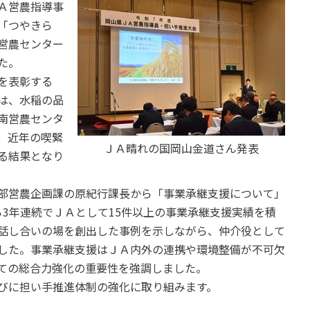
Ａ営農指導事
「つやきら
営農センター
た。
を表彰する
は、水稲の品
南営農センタ
、近年の喫緊
ＪＡ晴れの国岡山金道さん発表
る結果となり
部営農企画課の原紀行課長から「事業承継支援について」
ら3年連続でＪＡとして15件以上の事業承継支援実績を積
話し合いの場を創出した事例を示しながら、仲介役として
した。事業承継支援はＪＡ内外の連携や環境整備が不可欠
ての総合力強化の重要性を強調しました。
びに担い手推進体制の強化に取り組みます。