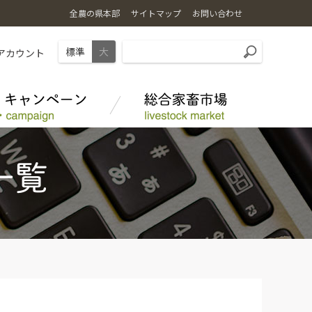
全農の県本部
サイトマップ
お問い合わせ
標準
大
Sアカウント
野菜
採用情報
花