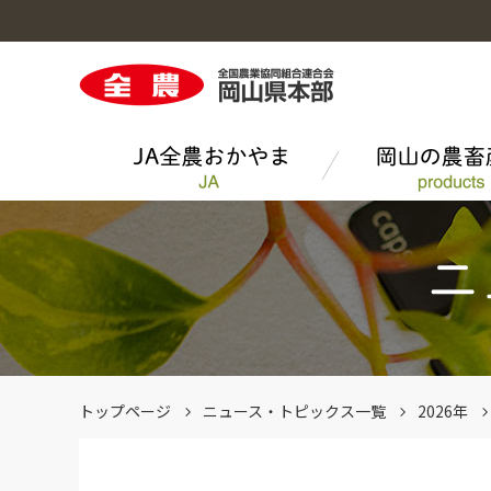
岡山の農畜産物のトップへ
総合家畜市場のトップへ
ＪＡ全農おかやまのトップへ
畜産
月刊「果樹」
トップページ
ニュース・トピックス一覧
2026年