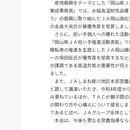
産地振興をテーマとした「岡山県Ｊ
業成果発表」では、水稲高温耐性品種
り」の振興に取り組んだＪＡ岡山高松
の金島大央氏が最優秀賞を受賞しまし
さらに、担い手個人への優れた活動
「岡山県ＪＡ担い手推進活動表彰」で
種転換の推進を主題としたＪＡ岡山備
ーの保田柾氏が優秀賞を受賞するなど
の課題である高温対策の重要性が伺え
ました。
また、ＪＡしまね斐川地区本部営農
と題して講演いただき、令和4年度か
み重ねているほか、ＴＡＣが親子間の
の関わり方や心構えについて提言しま
であると述べ、ＪＡグループ全体とし
本会は、今後も更なる営農指導なら