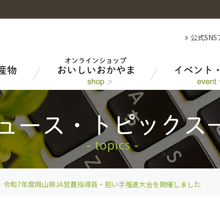
公式SN
果物
総合家畜市場のご紹介
事業紹介
米
所在地・連絡先
令和7年度岡山県JA営農指導員・担い手推進大会を開催しました