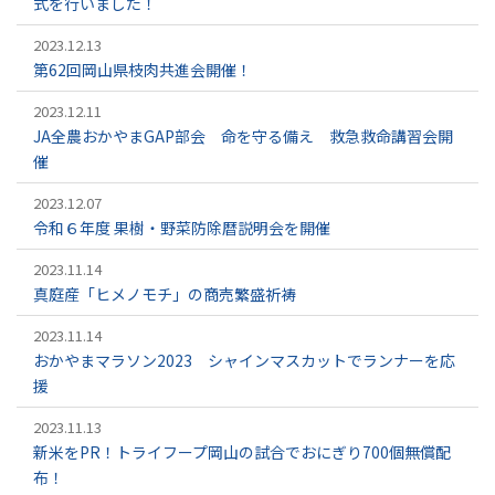
式を行いました！
2023.12.13
第62回岡山県枝肉共進会開催！
2023.12.11
JA全農おかやまGAP部会 命を守る備え 救急救命講習会開
催
2023.12.07
令和６年度 果樹・野菜防除暦説明会を開催
2023.11.14
真庭産「ヒメノモチ」の商売繁盛祈祷
2023.11.14
おかやまマラソン2023 シャインマスカットでランナーを応
援
2023.11.13
新米をPR！トライフープ岡山の試合でおにぎり700個無償配
布！