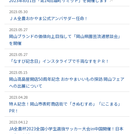
2023年8月1日「第14回雄町サミット」を開催します
2023.05.30
ＪＡ全農おかやま公式アンバサダー任命！
2023.05.27
岡山ブランドの価値向上目指して「岡山県園芸流通懇談会」
を開催
2023.05.27
「なすび記念日」インスタライブで千両なすをＰＲ！
2023.05.15
岡山高島屋開店50周年記念 おかやまいいもの探訪 岡山フェア
への出展について
2023.04.28
特Ａ記念！岡山市表町商店街で「きぬむすめ」「にこまる」
PR！
2023.04.12
JA全農杯2023全国小学生選抜サッカー大会in中国開催！日本