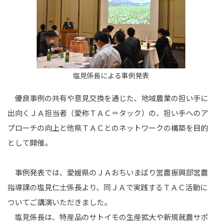
塩見係長による事例発表
優良事例の共有や意見交換を通じた、地域農業の担い手に
出向くＪＡ担当者（愛称ＴＡＣ＝タック）の、担い手へのア
プローチの向上と他県ＴＡＣとのネットワークの構築を目的
として開催。
事例発表では、愛媛県のＪＡおちいまばり営農振興部営農
指導課の塩見仁士係長より、同ＪＡで実践するＴＡＣ活動に
ついてご講演いただきました。
塩見係長は、特産品のサトイモの生産拡大や新規就農サポ