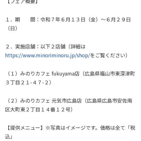
【フェア概要】
１．期 間：令和７年６月１３日（金）～６月２９日
（日）
２．実施店舗：以下２店舗（詳細は
https://www.minoriminoru.jp/shop/
をご覧ください）
（１）みのりカフェ
fukuyama
店（広島県福山市東深津町
３丁目２１
-
４７
-
２）
（２）みのりカフェ 元気市広島店（広島県広島市安佐南
区大町東２丁目１４番１２号）
【提供メニュー】※写真はイメージです。価格は全て「税
込」