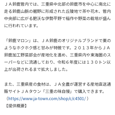
ＪＡ鈴鹿管内では、三重県中北部の鈴鹿市を中心に南北に
走る鈴鹿山脈の裾野に形成された丘陵地で茶や花木、管内
中央部に広がる肥沃な伊勢平野で稲作や野菜の栽培が盛ん
に行われています。
「鈴鹿マロン」は、ＪＡ鈴鹿のオリジナルブランドで栗の
ようなホクホク感と甘みが特徴です。２０１３年からＪＡ
鈴鹿加工野菜部会が産地化を進め、三重県内や東海圏のス
ーパーなどに流通しており、令和６年度には１３０トン以
上が出荷されるまで拡大しました。
また、三重県産の食材は、ＪＡ全農が運営する産地直送通
販サイトＪＡタウン「三重の味自慢」で購入できます。
（
https://www.ja-town.com/shop/c/c4501/
）
【提供概要】