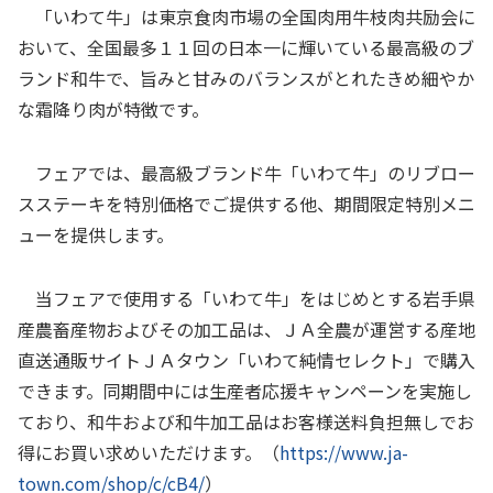
「いわて牛」は東京食肉市場の全国肉用牛枝肉共励会に
おいて、全国最多１１回の日本一に輝いている最高級のブ
ランド和牛で、旨みと甘みのバランスがとれたきめ細やか
な霜降り肉が特徴です。
フェアでは、最高級ブランド牛「いわて牛」のリブロー
スステーキを特別価格でご提供する他、期間限定特別メニ
ューを提供します。
当フェアで使用する「いわて牛」をはじめとする岩手県
産農畜産物およびその加工品は、ＪＡ全農が運営する産地
直送通販サイトＪＡタウン「いわて純情セレクト」で購入
できます。同期間中には生産者応援キャンペーンを実施し
ており、和牛および和牛加工品はお客様送料負担無しでお
得にお買い求めいただけます。（
https://www.ja-
town.com/shop/c/cB4/
）