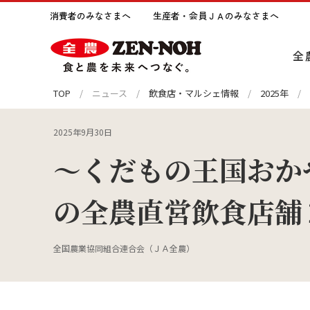
消費者のみなさまへ
生産者・会員ＪＡのみなさまへ
全
TOP
ニュース
飲食店・マルシェ情報
2025年
全農についてトップへ
事業紹介トップへ
サステナビリティトップへ
ライブラリトップへ
採用情報トップへ
2025年9月30日
～くだもの王国おか
トップメッセージ
営業開発
全農の出版物
新卒採用
沿革
輸出事
JA全
障がい
環境との調和
社会
の全農直営飲食店舗
コーポレートガバナンス
麦類農産事業
新聞広告
グループ会社採用
日本の
園芸事
ラジオ
1day
SDGsへの取り組み
全国農業協同組合連合会（ＪＡ全農）
全農のネットワーク
農機事業
みのりのおと Minorinote
財務情
園芸資
全農グ