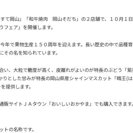
ループ事業紹介動画
業
総合エネルギー事業
んすて岡山」「和牛焼肉 岡山そだち」の２店舗で、１０月１日
うフェア」を開催します。
、今年で果物生産１５０周年を迎えます。長い歴史の中で品種育
にその名を知られています。
合い、大粒で糖度が高く、皮離れがよいのが特長のぶどう「
紫
かりとした甘みが特長の岡山県産シャインマスカット「
晴王(
ーを提供します。
通販サイトＪＡタウン「おいしいおかやま」でも購入できます
ットの名称です。