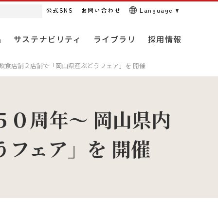
公式SNS
お問い合わせ
Language
品
サステナビリティ
ライブラリ
採用情報
飲食店舗２店舗で「岡山県産ぶどうフェア」を 開催
０周年～ 岡山県内
経営理念
米穀事業
動画・CM
キャリア（中途）採用情報
アニマルウェルフェアに関す
る取り組み
フェア」を 開催
全農の概要
農薬事業
ＪＡ全農オフィシャルSNS
研究・開発・人材
畜産販売事業