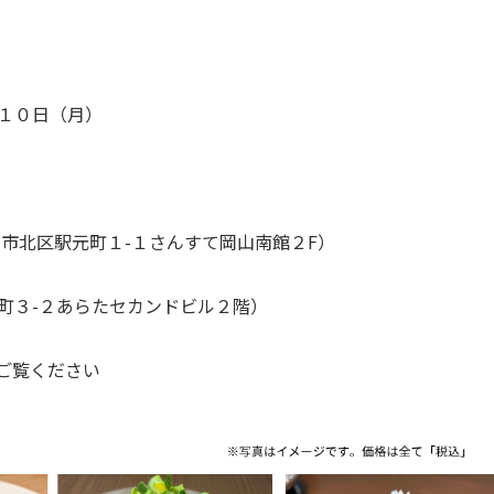
１０日（月）
山市北区駅元町１
-
１さんすて岡山南館２
F
）
町３
-
２あらたセカンドビル２階）
ご覧ください