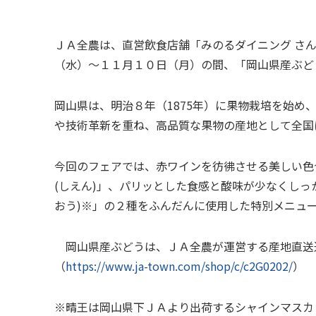
組織
畜産生産事業
全農グ
酪農事
ＪＡ全農は、直営飲食店舗「みのるダイニング さ
（水）～１１月１０日（月）の間、「岡山県産ぶど
岡山県は、明治８年（
1875
年）に果物栽培を始め
や技術革新を重ね、高品質な果物の産地として全国
今回のフェアでは、赤ワインを彷彿させる美しい色
(しえん)
」、パリッとした食感と酸味が少なくしっ
おう)
※」の２種をふんだんに使用した特別メニュ
岡山県産ぶどうは、ＪＡ全農が運営する産地直送
（
https://www.ja-town.com/shop/c/c2G0202/
）
※晴王は岡山県下ＪＡより出荷するシャインマスカ