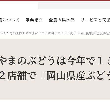
農について
事業紹介
全農の県本部
サービスと商
～くだもの王国おかやまのぶどうは今年で１５０周年～ 岡山県内の全農直営
やまのぶどうは今年で１５
業
農ウィークリー
者採用
協同組合としての全農
耕種総合対策
食と農の情報誌 Apron
第２新卒採用
組織とガバナンス
２店舗で「岡山県産ぶどう
農を未来へ紡ぐ
業
・テレビ
 仕事研究
全農の役割
肥料事業
スペシャルサイト
報
材・包装資材事業
ループ事業紹介動画
役員
施設農住事業