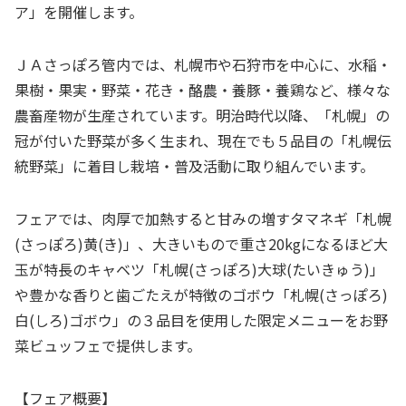
ア」を開催します。
ＪＡさっぽろ管内では、札幌市や石狩市を中心に、水稲・
果樹・果実・野菜・花き・酪農・養豚・養鶏など、様々な
農畜産物が生産されています。明治時代以降、「札幌」の
冠が付いた野菜が多く生まれ、現在でも５品目の「札幌伝
統野菜」に着目し栽培・普及活動に取り組んでいます。
フェアでは、肉厚で加熱すると甘みの増すタマネギ「
札幌
(さっぽろ)黄(き)
」、大きいもので重さ
20kg
になるほど大
玉が特長のキャベツ「
札幌(さっぽろ)大球(たいきゅう)
」
や豊かな香りと歯ごたえが特徴のゴボウ「
札幌(さっぽろ)
白(しろ)
ゴボウ」の３品目を使用した限定メニューをお野
菜ビュッフェで提供します。
【フェア概要】