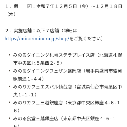
１．期 間：令和７年１２月５日（金）～１２月１８日
（木）
２．実施店舗：以下７店舗（詳細は
https://minoriminoru.jp/shop/
をご覧ください）
みのるダイニング札幌ステラプレイス店（北海道札幌
市中央区北５条西２-５）
みのるダイニングフェザン盛岡店（岩手県盛岡市盛岡
駅前通１
-
４４）
みのりカフェエスパル仙台店（宮城県仙台市青葉区中
央１
-
１
-
１）
みのりカフェ三越銀座店（東京都中央区銀座４
-
６
-
１
６）
みのる食堂三越銀座店（東京都中央区銀座４
-
６
-
１
６）