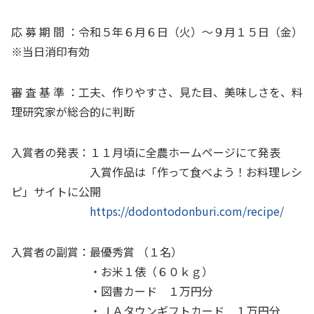
応 募 期 間 ：令和５年６月６日（火）～９月１５日（金）
※当日消印有効
審 査 基 準 ：工夫、作りやすさ、見た目、美味しさを、料
理研究家が総合的に判断
入賞者の発表：１１月頃に全農ホームページにて発表
入賞作品は「作って食べよう！お料理レシ
ピ」サイトに公開
https://dodontodonburi.com/recipe/
入賞者の副賞：最優秀賞 （１名）
・お米１俵（６０ｋｇ）
・図書カード １万円分
・ＪＡタウンギフトカード １万円分