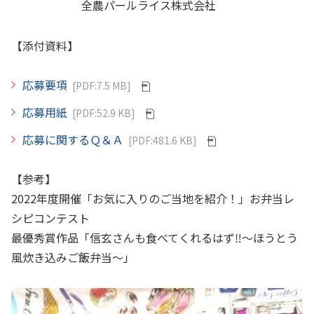
全農パールライス株式会社
【添付資料】
応募要項
[PDF:7.5 MB]
応募用紙
[PDF:52.9 KB]
応募に関するＱ＆Ａ
[PDF:481.6 KB]
【参考】
2022年度開催「お気に入りのご当地を紹介！」お弁当レ
シピコンテスト
最優秀賞作品「信玄さんも食べてくれるはず
‼
～ほうとう
風炊き込みご飯弁当～」