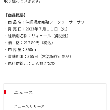
取り組んでいきます。
【商品概要】
・商 品 名：沖縄県産完熟シークヮーサーサワー
・発 売 日：
2023
年７月１１日（火）
・種類別名称：リキュール（発泡性）
・価 格：
217.80
円（税込）
・内 容 量：
350
ｍｌ
・賞味期限：
365
日（常温保存可能品）
・原料供給元：ＪＡおきなわ
ニュース
ニュースリリース