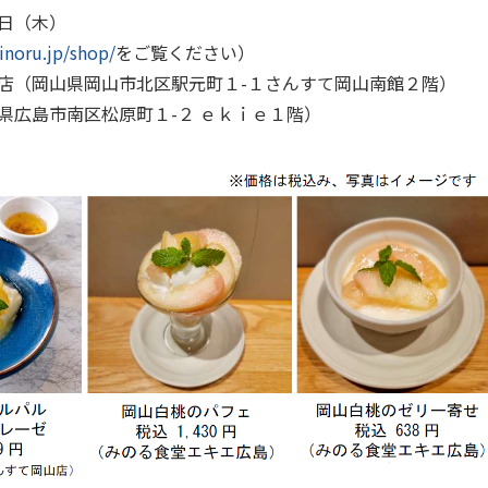
日（木）
inoru.jp/shop/
をご覧ください）
岡山県岡山市北区駅元町１
-
１さんすて岡山南館２階）
広島市南区松原町１
-
２ ｅｋｉｅ１階）