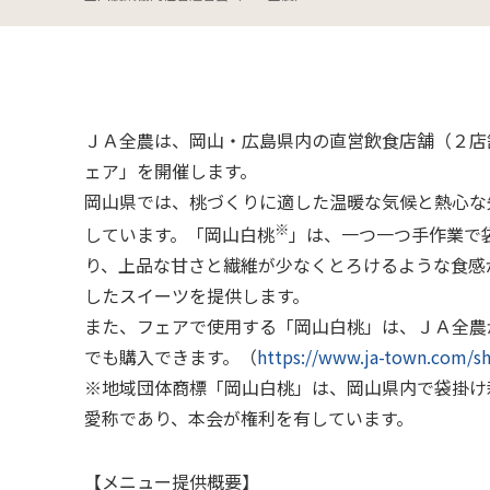
組織
畜産生産事業
全農グ
酪農事
ＪＡ全農は、岡山・広島県内の直営飲食店舗（２店
ェア」を開催します。
岡山県では、桃づくりに適した温暖な気候と熱心な
※
しています。「岡山白桃
」は、一つ一つ手作業で
り、上品な甘さと繊維が少なくとろけるような食感
したスイーツを提供します。
また、フェアで使用する「岡山白桃」は、ＪＡ全農
でも購入
でき
ます。（
https://www.ja-town.com/s
※
地域団体商標「岡山白桃」は、岡山県内で袋掛け
愛称であり、本会が権利を
有しています。
【メニュー提供概要】