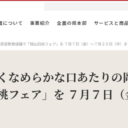
農について
事業紹介
全農の県本部
サービスと商
農直営飲食店舗で「岡山白桃フェア」を ７月７日（金）～７月２０日（木）ま
業
農ウィークリー
者採用
協同組合としての全農
耕種総合対策
食と農の情報誌 Apron
第２新卒採用
くなめらかな口あたりの岡
組織とガバナンス
桃フェア」を ７月７日（
農を未来へ紡ぐ
業
・テレビ
 仕事研究
全農の役割
肥料事業
スペシャルサイト
報
材・包装資材事業
ループ事業紹介動画
役員
施設農住事業