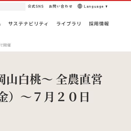
公式SNS
お問い合わせ
Language
品
サステナビリティ
ライブラリ
採用情報
で開催
経営理念
米穀事業
動画・CM
キャリア（中途）採用情報
アニマルウェルフェアに関す
山白桃～ 全農直営
る取り組み
金）～７月２０日
全農の概要
農薬事業
ＪＡ全農オフィシャルSNS
研究・開発・人材
畜産販売事業