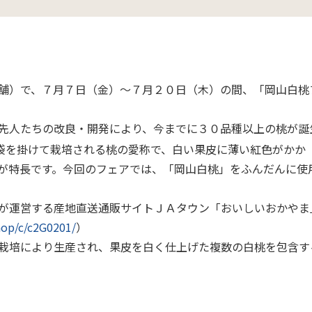
ループ事業紹介動画
業
総合エネルギー事業
舗）で、７月７日（金）～７月２０日（木）の間、「岡山白桃
先人たちの改良・開発
により
、今までに３０品種以上の桃が誕
袋を掛けて栽培される桃の愛称で、白い果皮に薄い紅色がかか
が特
長
です。今回のフェアでは、「岡山白桃」をふんだんに使
が運営する産地直送通販サイトＪＡタウン「おいしいおかやま
hop/c/c2G0201/
）
栽培により生産され、果皮を白く仕上げた複数の白桃を包含す