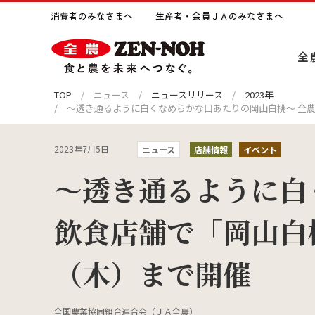
消費者のみなさまへ
生産者・会員ＪＡのみなさまへ
全
TOP
ニュース
ニュースリリース
2023年
～透き通るように白くなめらかな口あたりの岡山白桃～ 全
全農についてトップへ
事業紹介トップへ
サステナビリティトップへ
ライブラリトップへ
採用情報トップへ
2023年7月5日
ニュース
店舗情報
イベント
トップメッセージ
営業開発
全農の出版物
新卒採用
沿革
輸出事
JA全
障がい
～透き通るように白
環境との調和
社会
飲食店舗で「岡山白
コーポレートガバナンス
麦類農産事業
新聞広告
グループ会社採用
日本の
園芸事
ラジオ
1day
SDGsへの取り組み
（木）まで開催
全農のネットワーク
農機事業
みのりのおと Minorinote
財務情
園芸資
全農グ
全国農業協同組合連合会（ＪＡ全農）