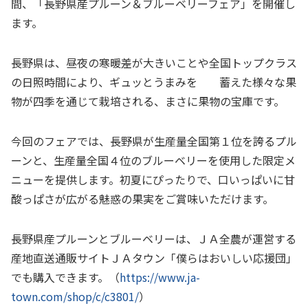
間、「長野県産プルーン＆ブルーベリーフェア」を開催し
ます。
長野県は、昼夜の寒暖差が大きいことや全国トップクラス
の日照時間により、ギュッとうまみを 蓄えた様々な果
物が四季を通じて栽培される、まさに果物の宝庫です。
今回のフェアでは、長野県が生産量全国第１位を誇るプル
ーンと、生産量全国４位のブルーベリーを使用した限定メ
ニューを提供します。初夏にぴったりで、口いっぱいに甘
酸っぱさが広がる魅惑の果実をご賞味いただけます。
長野県産プルーンとブルーベリーは、ＪＡ全農が運営する
産地直送通販サイトＪＡタウン「僕らはおいしい応援団」
でも購入できます。（
https://www.ja-
town.com/shop/c/c3801/
）