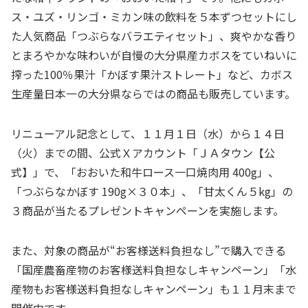
ス・ユズ・リンゴ・ミカン味の飲料を５本ずつセットにし
た人気商品「つぶらなバラエティセット」、爽やかな香り
とまろやかな味わいが自慢の大分県産カボスをていねいに
搾った
100
％果汁「かぼす果汁ストレート」など、カボス
生産量日本一の大分県ならではの商品も販売しています。
リニューアル記念として、１１月１日（水）から１４日
（火）までの間、公式Ｘアカウント「ＪＡタウン【公
式】」で、「おおいた和牛ロース一口焼肉用
400g
」、
「つぶらなかぼす
190g
×３０本」、「甘太くん５
kg
」の
３商品が当たるプレゼントキャンペーンを実施します。
また、対象の商品が“お客様送料負担なし”で購入できる
「国産農畜産物のお客様送料負担なしキャンペーン」「水
産物もお客様送料負担なしキャンペーン」も１１月末まで