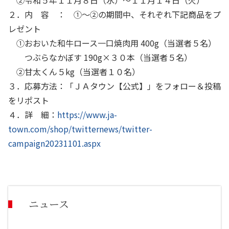
②令和５年１１月８日（水）～１１月１４日（火）
２．内 容 ： ①～②の期間中、それぞれ下記商品をプ
レゼント
①おおいた和牛ロース一口焼肉用
400g
（当選者５名）
つぶらなかぼす
190g
×３０本（当選者５名）
②甘太くん５
kg
（当選者１０名）
３．応募方法：「ＪＡタウン【公式】」をフォロー＆投稿
をリポスト
４．詳 細：
https://www.ja-
town.com/shop/twitternews/twitter-
campaign20231101.aspx
ニュース