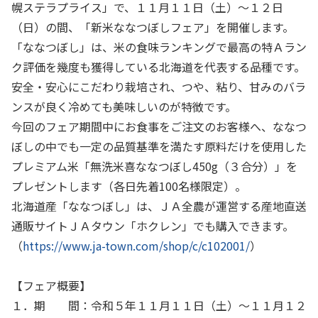
幌ステラプライス」で、１１月１１日（土）～１２日
（日）の間、「新米ななつぼしフェア」を開催します。
「ななつぼし」は、米の食味ランキングで最高の特Ａラン
ク評価を幾度も獲得している北海道を代表する品種です。
安全・安心にこだわり栽培され、つや、粘り、甘みのバラ
ンスが良く冷めても美味しいのが特徴です。
今回のフェア期間中にお食事をご注文のお客様へ、ななつ
ぼしの中でも一定の品質基準を満たす原料だけを使用した
プレミアム米「無洗米喜ななつぼし
450g
（３合分）」を
プレゼントします（各日先着
100
名様限定）。
北海道産「ななつぼし」は、ＪＡ全農が運営する産地直送
通販サイトＪＡタウン「ホクレン」でも購入できます。
（
https://www.ja-town.com/shop/c/c102001/
）
【フェア概要】
１．期 間：令和５年１１月１１日（土）～１１月１２