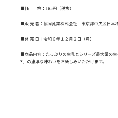
■価 格：
185
円（税抜）
■販 売 者：協同乳業株式会社 東京都中央区日本
■発 売 日：令和６年１２月２日（月）
■商品内容：たっぷりの生乳とシリーズ最大量の生
®
」の濃厚な味わいをお楽しみいただけます。