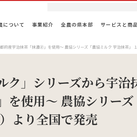
農について
事業紹介
全農の県本部
サービスと商
都府産宇治抹茶「抹濃🄬」を使用～ 農協シリーズ「農協ミルク 宇治抹茶」 
業
農ウィークリー
者採用
協同組合としての全農
耕種総合対策
食と農の情報誌 Apron
第２新卒採用
ルク」シリーズから宇治抹
組織とガバナンス
」を使用～ 農協シリーズ
農を未来へ紡ぐ
業
・テレビ
 仕事研究
全農の役割
肥料事業
スペシャルサイト
月）より全国で発売
報
材・包装資材事業
ループ事業紹介動画
役員
施設農住事業