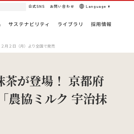
公式SNS
お問い合わせ
Language
品
サステナビリティ
ライブラリ
採用情報
１２月２日（月）より全国で発売
経営理念
米穀事業
動画・CM
キャリア（中途）採用情報
アニマルウェルフェアに関す
茶が登場！ 京都府
る取り組み
「農協ミルク 宇治抹
全農の概要
農薬事業
ＪＡ全農オフィシャルSNS
研究・開発・人材
畜産販売事業