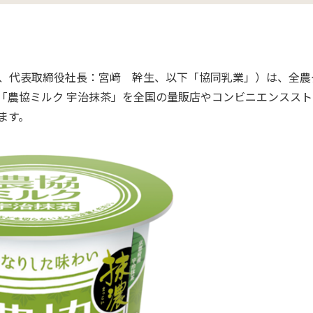
ループ事業紹介動画
業
総合エネルギー事業
、代表取締役社長：宮﨑 幹生、以下「協同乳業」）は、全農
「農協ミルク 宇治抹茶」を全国の量販店やコンビニエンススト
ます。