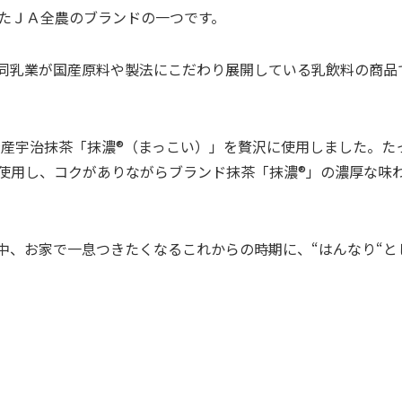
たＪＡ全農のブランドの一つです。
同乳業が国産原料や製法にこだわり展開している乳飲料の商品
府産宇治抹茶「抹濃
®
（まっこい）」を贅沢に使用しました。た
使用し、コクがありながらブランド抹茶「抹濃
®
」の濃厚な味
中、お家で一息つきたくなるこれからの時期に、“はんなり“と