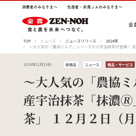
消費者のみなさまへ
生産者・会員ＪＡのみなさまへ
全
TOP
ニュース
ニュースリリース
2024年
～大人気の「農協ミルク」シリーズから宇治抹茶が登場！ 京
全農についてトップへ
事業紹介トップへ
サステナビリティトップへ
ライブラリトップへ
採用情報トップへ
2024年11月19日
新商品
ニュース
商品・サービス
トップメッセージ
営業開発
全農の出版物
新卒採用
沿革
輸出事
JA全
障がい
～大人気の「農協ミ
環境との調和
社会
産宇治抹茶「抹濃🄬
コーポレートガバナンス
麦類農産事業
新聞広告
グループ会社採用
日本の
園芸事
ラジオ
1day
SDGsへの取り組み
茶」 １２月２日（
全農のネットワーク
農機事業
みのりのおと Minorinote
財務情
園芸資
全農グ