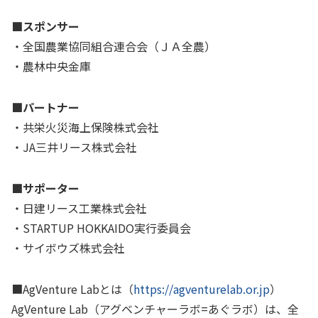
■スポンサー
・全国農業協同組合連合会（ＪＡ全農）
・農林中央金庫
■パートナー
・共栄火災海上保険株式会社
・
JA
三井リース株式会社
■サポーター
・日建リース工業株式会社
・
STARTUP HOKKAIDO
実行委員会
・サイボウズ株式会社
■
AgVenture Lab
とは（
https://agventurelab.or.jp
）
AgVenture Lab（アグベンチャーラボ
=
あぐラボ）は、全