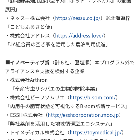
「露地野菜畑用超小型草刈ロボット 『ウネカル』の全国
展開」
・ネッスー株式会社（
https://nessu.co.jp/
）※北海道枠
「こどもふるさと便」
・株式会社アドレス（
https://address.love/
）
「
JA
組合員の空き家を活用した農泊利用促進」
■イノベーティブ賞
（計６社、登壇順）本プログラム外で
アライアンスや支援を検討する企業
・株式会社
Arthron
「畜産害虫サシバエの生物的防除事業」
・株式会社ビーフソムリエ（
https://b-som.com/
）
「肉用牛の肥育状態を可視化する
B-som
診断サービス」
・ESSH株式会社（
http://esshcorporation.moo.jp
）
「弊社薬剤を活用した地域循環型エコシステム」
・トイメディカル株式会社（
https://toymedical.jp/
）