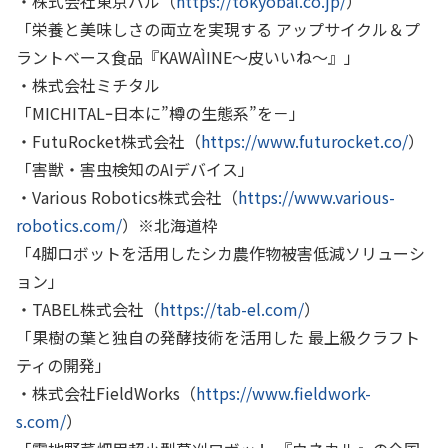
・株式会社東京バル（
https://tokyobal.co.jp/
）
「栄養と美味しさの両立を実現する アップサイクル＆プ
ラントベース食品『
KAWAÌINE
～皮いいね～』」
・株式会社ミチタル
「
MICHITAL
ｰ日本に”樽の生態系”を－」
・
FutuRocket
株式会社（
https://www.futurocket.co/
）
「害獣・害虫検知の
AI
デバイス」
・
Various Robotics
株式会社（
https://www.various-
robotics.com/
）※北海道枠
「
4
脚ロボットを活用したシカ農作物被害低減ソリューシ
ョン」
・
TABEL
株式会社（
https://tab-el.com/
）
「果樹の葉と独自の発酵技術を活用した 最上級クラフト
ティの開発」
・株式会社
FieldWorks
（
https://www.fieldwork-
s.com/
）