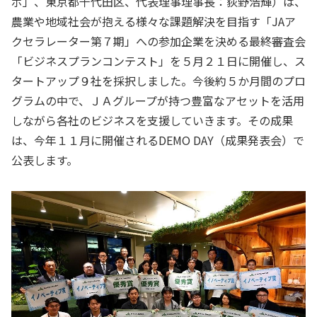
ボ」、東京都千代田区、代表理事理事長：荻野浩輝）は、
農業や地域社会が抱える様々な課題解決を目指す「
JA
ア
クセラレーター第７期」への参加企業を決める最終審査会
「ビジネスプランコンテスト」を５月２１日に開催し、ス
タートアップ９社を採択しました。今後約５か月間のプロ
グラムの中で、ＪＡグループが持つ豊富なアセットを活用
しながら各社のビジネスを支援していきます。その成果
は、今年１１月に開催される
DEMO DAY
（成果発表会）で
公表します。