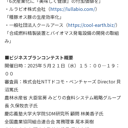
「
6
次産業化に『美味しく健康』の付加価値を」
・ルラビオ株式会社（
https://lullabio.com/
）
「種豚オス豚の生産効率化」
・一般社団法人クールアース（
https://cool-earth.biz/
）
「合成燃料精製装置とバイオマス発電設備の開発の取組
み」
■
ビジネスプランコンテスト概要
開催日時：2025年５月２１日（水）１５：００―１９：
００
審査員：株式会社
NTT
ドコモ・ベンチャーズ
Director
貝
沼篤氏
農林水産省 大臣官房 みどりの食料システム戦略グループ
長 久保牧衣子氏
慶応義塾大学大学院SDM研究所 顧問 林美香子氏
全国農業協同組合連合会 常務理事 尾本英樹