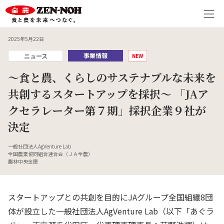
2025年5月22日
事業情報
ニュース
NEW
～食と農、くらしのサステナブルな未来を
共創するスタートアップを採択～ 「JAア
クセラレーター第７期」採択企業９社が
決定
一般社団法人AgVenture Lab
全国農業協同組合連合会（ＪＡ全農）
農林中央金庫
スタートアップとの共創を目的に
JA
グループ全国組織
8
団
体が設立した一般社団法人AgVenture Lab（以下「あぐラ