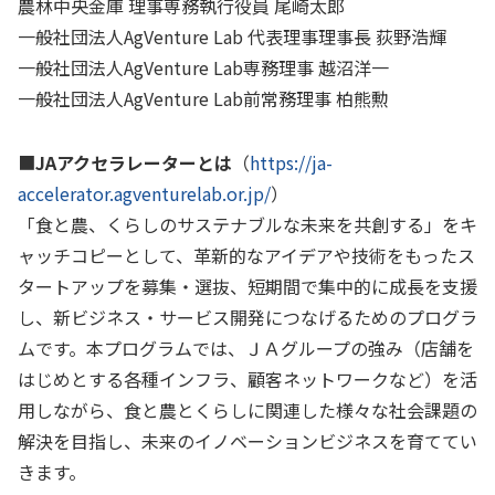
農林中央金庫 理事専務執行役員 尾崎太郎
一般社団法人
AgVenture Lab
代表理事理事長 荻野浩輝
一般社団法人
AgVenture Lab
専務理事 越沼洋一
一般社団法人
AgVenture Lab
前常務理事 柏熊勲
■
JA
アクセラレーターとは
（
https://ja-
accelerator.agventurelab.or.jp/
）
「食と農、くらしのサステナブルな未来を共創する」をキ
ャッチコピーとして、革新的なアイデアや技術をもったス
タートアップを募集・選抜、短期間で集中的に成長を支援
し、新ビジネス・サービス開発につなげるためのプログラ
ムです。本プログラムでは、ＪＡグループの強み（店舗を
はじめとする各種インフラ、顧客ネットワークなど）を活
用しながら、食と農とくらしに関連した様々な社会課題の
解決を目指し、未来のイノベーションビジネスを育ててい
きます。