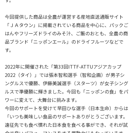
す。
今回提供した商品は全農が運営する産地直送通販サイト
「ＪＡタウン」に掲載されている商品を中心に、パックご
はんやフリーズドライのみそ汁、ご飯のおとも、全農の商
品ブランド「ニッポンエール」のドライフルーツなどで
す。
2022年に開催された「第
33
回
ITTF-ATTU
アジアカップ
2022
（タイ）」では張本智和選手（智和企画）が男子シ
ングルスで優勝、伊藤美誠選手（スターツ）が女子シング
ルスで準優勝に輝きました。今回も「ニッポンの食」をパ
ワーに変えて、大舞台に挑みます。
今回のサポートを受けて早田ひな選手（日本生命）からは
「いつも美味しい食品のサポートありがとうございます。
遠征先でも食べ慣れた日本食を食べる事ができ、それが試