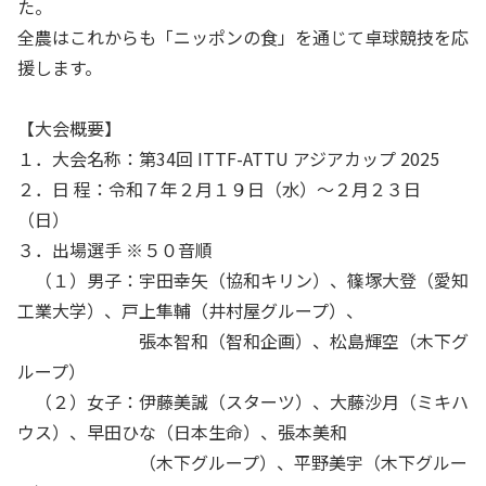
た。
全農はこれからも「ニッポンの食」を通じて卓球競技を応
援します。
【大会概要】
１．大会名称：第34回 ITTF-ATTU アジアカップ 2025
２．日 程：令和７年２月１９日（水）～２月２３日
（日）
３．出場選手 ※５０音順
（１）男子：宇田幸矢（協和キリン）、篠塚大登（愛知
工業大学）、戸上隼輔（井村屋グループ）、
張本智和（智和企画）、松島輝空（木下グ
ループ）
（２）女子：伊藤美誠（スターツ）、大藤沙月（ミキハ
ウス）、早田ひな（日本生命）、張本美和
（木下グループ）、平野美宇（木下グルー