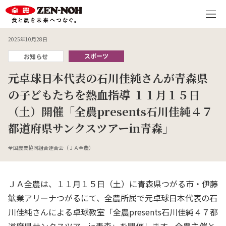
2025年10月28日
スポーツ
お知らせ
元卓球日本代表の石川佳純さんが青森県
の子どもたちを熱血指導 １１月１５日
（土）開催「全農presents石川佳純４７
都道府県サンクスツアーin青森」
全国農業協同組合連合会（ＪＡ全農）
ＪＡ全農は、１１月１５日（土）に青森県つがる市・伊藤
鉱業アリーナつがるにて、全農所属で元卓球日本代表の石
川佳純さんによる卓球教室「全農presents石川佳純４７都