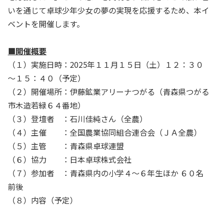
いを通じて卓球少年少女の夢の実現を応援するため、本イ
ベントを開催します。
■開催概要
（１）実施日時：2025年１１月１５日（土）１２：３０
～１５：４０（予定）
（２）開催場所：伊藤鉱業アリーナつがる（青森県つがる
市木造若緑６４番地）
（３）登壇者 ：石川佳純さん（全農）
（４）主催 ：全国農業協同組合連合会（ＪＡ全農）
（５）主管 ：青森県卓球連盟
（６）協力 ：日本卓球株式会社
（７）参加者 ：青森県内の小学４～６年生ほか ６０名
前後
（８）内容（予定）