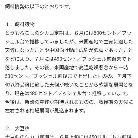
飼料情勢は以下のとおりです。
１．飼料穀物
とうもろこしのシカゴ定期は、６月には
600
セント／ブッ
シェル台で推移していましたが、米国産地で生育に適した
天候になったことや中国向け輸出成約が低調であったこと
などにより、７月には
490
セント／ブッシェル前後まで下
落しました。その後、米国産地で高温乾燥懸念から一時
530
セント／ブッシェル前後まで上昇したものの、７月下
旬以降受粉に適した天候が続いたことから軟調な展開とな
り、現在は
480
セント／ブッシェル台で推移しています。
今後は、新穀の豊作が期待されるものの、収穫期の天候に
左右される相場展開が見込まれます。
２．大豆粕
大豆粕のシカゴ定期は、６月上旬には
450
ドル／トン前後