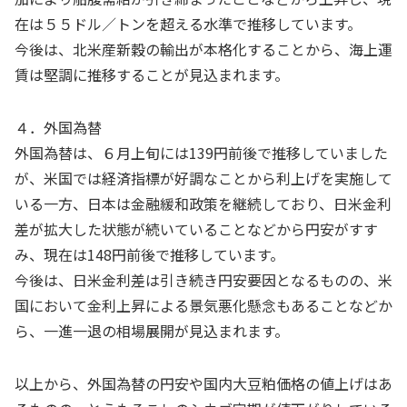
在は５５ドル／トンを超える水準で推移しています。
今後は、北米産新穀の輸出が本格化することから、海上運
賃は堅調に推移することが見込まれます。
４．外国為替
外国為替は、６月上旬には
139
円前後で推移していました
が、米国では経済指標が好調なことから利上げを実施して
いる一方、日本は金融緩和政策を継続しており、日米金利
差が拡大した状態が続いていることなどから円安がすす
み、現在は
148
円前後で推移しています。
今後は、日米金利差は引き続き円安要因となるものの、米
国において金利上昇による景気悪化懸念もあることなどか
ら、一進一退の相場展開が見込まれます。
以上から、外国為替の円安や国内大豆粕価格の値上げはあ