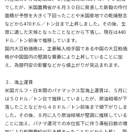
でしたが、米国農務省が６月３０日に発表した新穀の作付
面積が予想を大きく下回ったことや米国産地での乾燥懸念
などから
470
ドル／トン台まで上昇しました。その後、生
育に適した天候となったことなどから下落し、現在は
440
ドル／トン前後で推移しています。
国内大豆粕価格は、主要輸入相手国である中国の大豆粕価
格が中国国内の堅調な需要により上昇していることに加
え、為替円安の影響などから値上がりが見込まれます。
３．海上運賃
米国ガルフ・日本間のパナマックス型海上運賃は、５月に
は５０ドル／トン台で推移していましたが、原油相場が下
落したことなどから４８ドル／トン前後まで値下がりしま
した。その後、８月に入り原油相場が堅調に推移している
ことに加え、パナマ運河での水位低下に伴う滞船日数の増
加により船腹需給が引き締まったことなどから上昇し、現