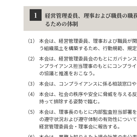
1
経営管理委員、理事および職員の職
るための体制
（1）
本会は、経営管理委員、理事および職員が関
う組織風土を構築するため、行動規範、規定
（2）
本会は、経営管理委員会のもとにガバナンス
ンプライアンス担当理事のもとにコンプライ
の協議と推進をおこなう。
（3）
本会は、コンプライアンスに係る相談窓口や
（4）
本会は、社会の秩序や安全に脅威を与える反
持って排除する姿勢で臨む。
（5）
本会は、理事長のもとに内部監査担当部署を
の遵守状況および遵守体制の有効性について
経営管理委員会・理事会に報告する。
（6）
本会は、業務上知りえた上場会社等の未公表