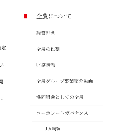
フードマーケット事業
全農について
経営理念
改定
全農の役割
い
財務情報
全農グループ事業紹介動画
開
協同組合としての全農
に
コーポレートガバナンス
ＪＡ綱領