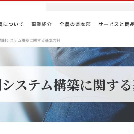
農について
事業紹介
全農の県本部
サービスと商
統制システム構築に関する基本方針
合としての全農
産事業
農ウィークリー
者採用
経営理念
園芸事業
食と農の情報誌 Apron
第２新卒採用
組織とガバナンス
制システム構築に関する
役割
業
 仕事研究
全農の概要
農機事業
スペシャルサイト
売事業
ループ事業紹介動画
研究・開発・人材
畜産生産事業
ファクトブック