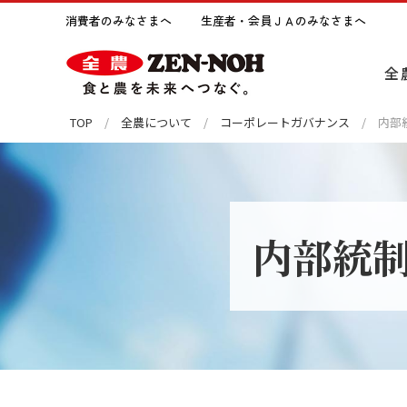
消費者のみなさまへ
生産者・会員ＪＡのみなさまへ
全
TOP
全農について
コーポレートガバナンス
内部
全農についてトップへ
事業紹介トップへ
サステナビリティトップへ
ライブラリトップへ
採用情報トップへ
沿革
米穀事業
全農の出版物
新卒採用
協同組
麦類農
JA全
障がい
環境との調和
社会
内部統
日本の農を未来へ紡ぐ
肥料事業
新聞広告
グループ会社採用
全農の
農薬事
ラジオ
1day
SDGsへの取り組み
財務情報
施設農住事業
みのりのおと Minorinote
役員等
畜産販
全農グ