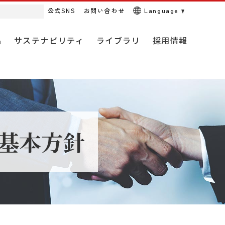
公式SNS
お問い合わせ
Language
品
サステナビリティ
ライブラリ
採用情報
コーポレートガバナンス
耕種総合対策
動画・CM
キャリア（中途）採用情報
アニマルウェルフェアに関す
基本方針
る取り組み
全農のネットワーク
園芸資材・包装資材事業
ＪＡ全農オフィシャルSNS
組織
酪農事業