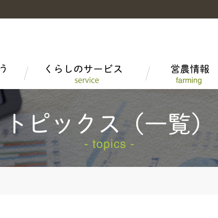
富山米
富山米を食べる
LPガス
高品質米の生産
組織概要
野菜・果物・花
富山短期大学産学連携
家庭菜園情報
子会社・関連会社
とやま牛
ＪＡタウン「越中自慢」
安全・安心