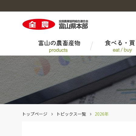
富山の農畜産物のトップへ
食べる・買うのトップへ
くらしのサービスのトップへ
営農情報のトップへ
事業概要のトップへ
採用情報のトップへ
大豆
にぎわいレシピ
農薬
組織図・所在地一覧
その他一般農産品
エーコープマーク品
トップページ
トピックス一覧
2026年
とやまポーク