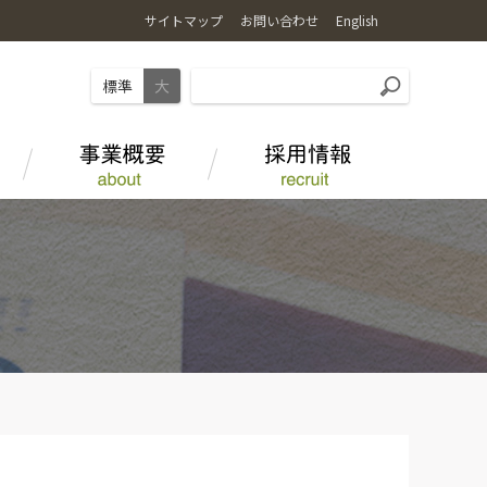
サイトマップ
お問い合わせ
English
標準
大
麦
お店で食べる
ＪＡ-ＳＳ
水田を活用した野菜栽培
事業部紹介
海藻アルギット農産物
オリジナル商品
畜産情報
ＪＡグループについて
とやま和牛 酒粕育ち