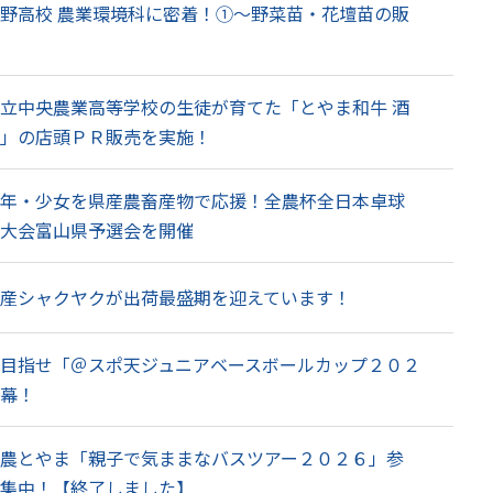
野高校 農業環境科に密着！①～野菜苗・花壇苗の販
立中央農業高等学校の生徒が育てた「とやま和牛 酒
」の店頭ＰＲ販売を実施！
年・少女を県産農畜産物で応援！全農杯全日本卓球
大会富山県予選会を開催
産シャクヤクが出荷最盛期を迎えています！
目指せ「＠スポ天ジュニアベースボールカップ２０２
幕！
農とやま「親子で気ままなバスツアー２０２６」参
集中！【終了しました】