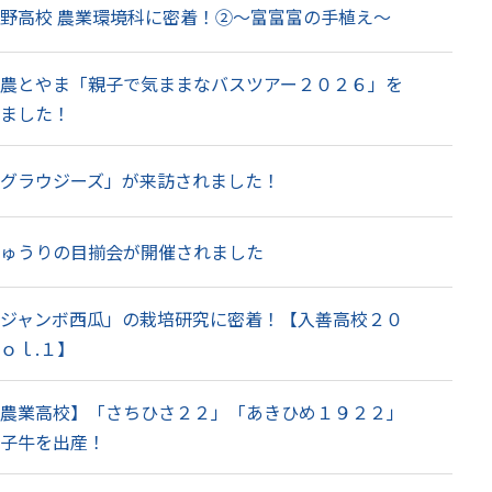
野高校 農業環境科に密着！②～富富富の手植え～
農とやま「親子で気ままなバスツアー２０２６」を
ました！
グラウジーズ」が来訪されました！
ゅうりの目揃会が開催されました
ジャンボ西瓜」の栽培研究に密着！【入善高校２０
ｏｌ.１】
農業高校】「さちひさ２２」「あきひめ１９２２」
子牛を出産！