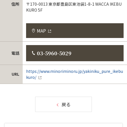
住所
〒170-0013 東京都豊島区東池袋1-8-1 WACCA IKEBU
KURO 5F
MAP
03-5960-5029
電話
https://www.minoriminoru.jp/yakiniku_pure_ikebu
URL
kuro/
戻る