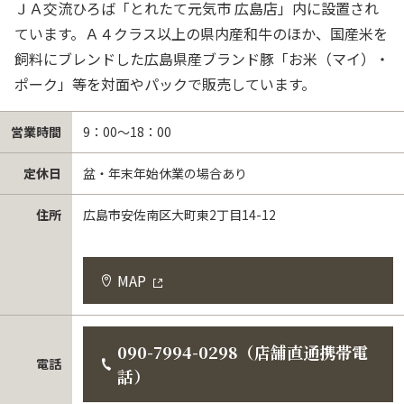
ＪＡ交流ひろば「とれたて元気市 広島店」内に設置され
ています。Ａ４クラス以上の県内産和牛のほか、国産米を
飼料にブレンドした広島県産ブランド豚「お米（マイ）・
ポーク」等を対面やパックで販売しています。
営業時間
9：00～18：00
定休日
盆・年末年始休業の場合あり
住所
広島市安佐南区大町東2丁目14-12
MAP
090-7994-0298（店舗直通携帯電
電話
話）