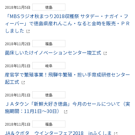
2018年11月5日
徳島
「MBSラジオ秋まつり2018収穫祭 サタデー・ナガイ・フ
ィーバー」で徳島県産れんこん・なると金時を販売・ＰＲ
しました
2018年11月2日
福島
菌床しいたけイノベーションセンター竣工式
2018年11月1日
岐阜
産官学で繁殖事業！飛騨牛繁殖・担い手育成研修センター
起工式
2018年11月1日
徳島
ＪＡタウン「新鮮大好き徳島」今月のセールについて（実
施期間：11月1日～30日）
2018年11月1日
福島
JA＆クボタ ウインターフェア2018 inふくしま