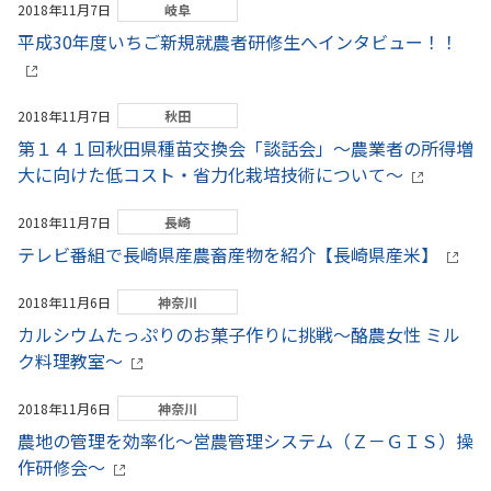
2018年11月7日
岐阜
平成30年度いちご新規就農者研修生へインタビュー！！
2018年11月7日
秋田
第１４１回秋田県種苗交換会「談話会」～農業者の所得増
大に向けた低コスト・省力化栽培技術について～
2018年11月7日
長崎
テレビ番組で長崎県産農畜産物を紹介【長崎県産米】
2018年11月6日
神奈川
カルシウムたっぷりのお菓子作りに挑戦～酪農女性 ミル
ク料理教室～
2018年11月6日
神奈川
農地の管理を効率化～営農管理システム（Ｚ－ＧＩＳ）操
作研修会～