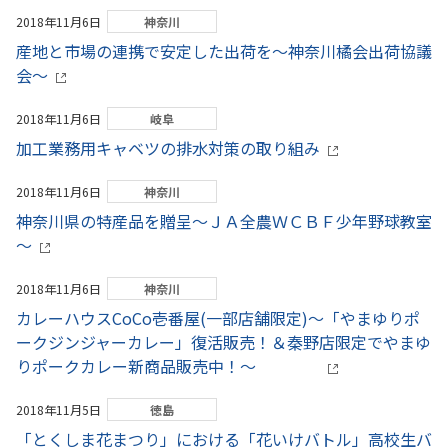
2018年11月6日
神奈川
産地と市場の連携で安定した出荷を～神奈川橘会出荷協議
会～
2018年11月6日
岐阜
加工業務用キャベツの排水対策の取り組み
2018年11月6日
神奈川
神奈川県の特産品を贈呈～ＪＡ全農ＷＣＢＦ少年野球教室
～
2018年11月6日
神奈川
カレーハウスCoCo壱番屋(一部店舗限定)～「やまゆりポ
ークジンジャーカレー」復活販売！＆秦野店限定でやまゆ
りポークカレー新商品販売中！～
2018年11月5日
徳島
「とくしま花まつり」における「花いけバトル」高校生バ