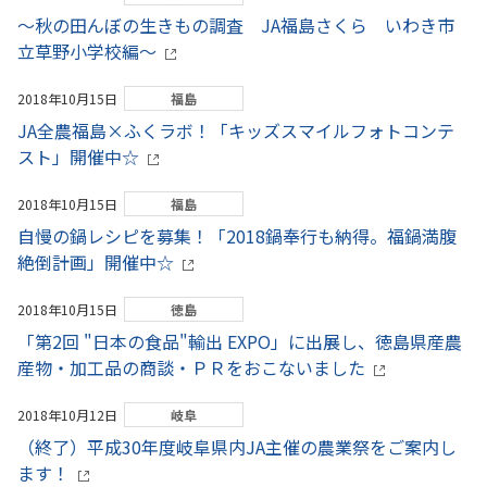
～秋の田んぼの生きもの調査 JA福島さくら いわき市
立草野小学校編～
2018年10月15日
福島
JA全農福島×ふくラボ！「キッズスマイルフォトコンテ
スト」開催中☆
2018年10月15日
福島
自慢の鍋レシピを募集！「2018鍋奉行も納得。福鍋満腹
絶倒計画」開催中☆
2018年10月15日
徳島
「第2回 "日本の食品"輸出 EXPO」に出展し、徳島県産農
産物・加工品の商談・ＰＲをおこないました
2018年10月12日
岐阜
（終了）平成30年度岐阜県内JA主催の農業祭をご案内し
ます！