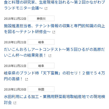
食と料理の研究家、生産現場を訪れる～第２回かながわブ
ランドモニター会議～
2018年11月22日
神奈川
施設推進担当者、テナント情報の収集と専門的知識の向上
を図る～テナント研修会～
2018年11月21日
岐阜
だいこんおろしアートコンテスト～第５回ひるがの高原だ
いこん杯～の結果発表！
2018年11月21日
岐阜
岐阜県のブランド柿「天下富舞」の初セリ！２個で５４万
円の高値！
2018年11月20日
秋田
水田利用による加工・業務用野菜栽培取組産地での現地検
討会