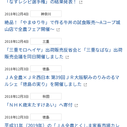
「なすレシピ選手権」の結果発表！
2018年12月4日
神奈川
絶品！「やまゆり牛」で作る牛丼の試食販売～Aコープ城
山店で全農フェア開催～
2018年12月4日
三重
「三重モロヘイヤ」出荷販売反省会と「三重なばな」出荷
販売会議を同日開催しました
2018年12月3日
徳島
ＪＡ全農×ＪＲ西日本 第39回ＪＲ大阪駅みのりみのるマ
ルシェ「徳島の実り」を開催しました
2018年12月3日
秋田
「ＮＨＫ歳末たすけあい」へ寄付
2018年12月3日
徳島
平成31年（2019年）の「ＪＡ全農とくしま家畜市場カレ